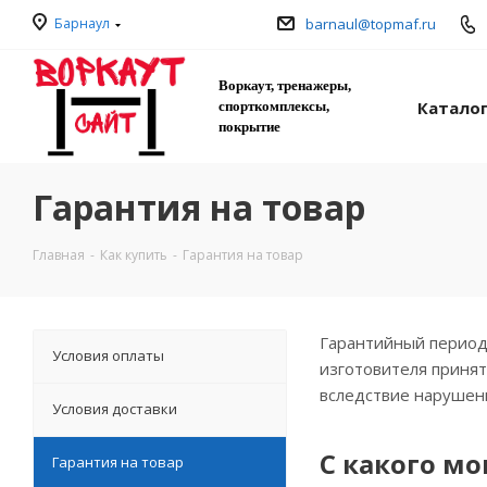
Барнаул
barnaul@topmaf.ru
Воркаут, тренажеры,
Катало
спорткомплексы,
покрытие
Гарантия на товар
Главная
-
Как купить
-
Гарантия на товар
Гарантийный период 
Условия оплаты
изготовителя принят
вследствие нарушени
Условия доставки
С какого м
Гарантия на товар