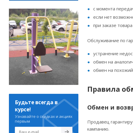
с момента переда
если нет возможно
при заказе товара
Обслуживание по гар
устранение недос
обмен на аналоги
обмен на похожий 
Правила обм
Будьте всегда в
Обмен и возв
курсе!
Узнавайте о скидках и акциях
первым
Продавец гарантируе
кампанию.