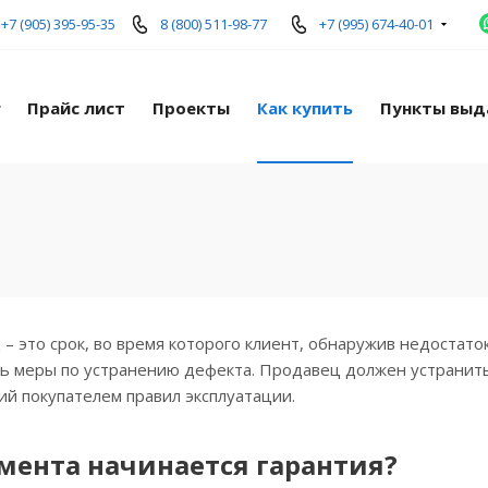
+7 (905) 395-95-35
8 (800) 511-98-77
+7 (995) 674-40-01
г
Прайс лист
Проекты
Как купить
Пункты выд
– это срок, во время которого клиент, обнаружив недостато
ь меры по устранению дефекта. Продавец должен устранить 
й покупателем правил эксплуатации.
омента начинается гарантия?